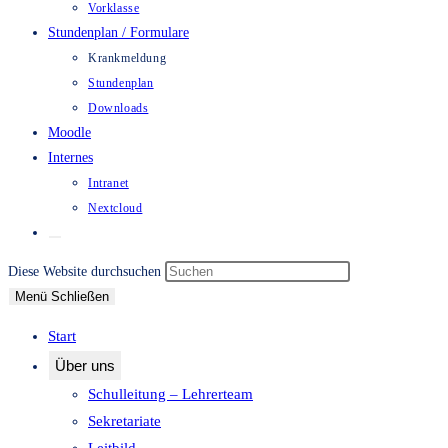
Vorklasse
Stundenplan / Formulare
Krankmeldung
Stundenplan
Downloads
Moodle
Internes
Intranet
Nextcloud
Website-
Suche
Press
Diese Website durchsuchen
umschalten
Escape
Menü
Schließen
to
Start
close
Über uns
the
Schulleitung – Lehrerteam
search
Sekretariate
panel.