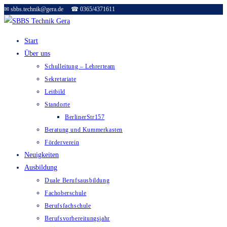
✉ sbbs.technik@gera.de ☎ 0365/4371611
Zum
Inhalt
springen
Start
Über uns
Schulleitung – Lehrerteam
Sekretariate
Leitbild
Standorte
BerlinerStr157
Beratung und Kummerkasten
Förderverein
Neuigkeiten
Ausbildung
Duale Berufsausbildung
Fachoberschule
Berufsfachschule
Berufsvorbereitungsjahr