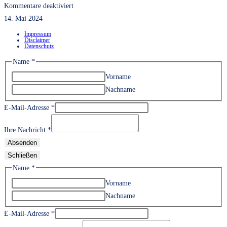
für
Kommentare deaktiviert
Besuch
14. Mai 2024
der
Impressum
Disclaimer
Klasse
Datenschutz
KB
Name
*
21
Vorname
bei
Nachname
der
Firma
E-Mail-Adresse
*
Luderer
Ihre Nachricht
*
Schweißtechnik
Absenden
GmbH
Schließen
in
Name
*
Gera
Vorname
Nachname
E-Mail-Adresse
*