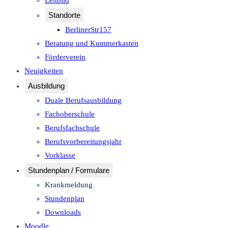
Leitbild
Standorte
BerlinerStr157
Beratung und Kummerkasten
Förderverein
Neuigkeiten
Ausbildung
Duale Berufsausbildung
Fachoberschule
Berufsfachschule
Berufsvorbereitungsjahr
Vorklasse
Stundenplan / Formulare
Krankmeldung
Stundenplan
Downloads
Moodle