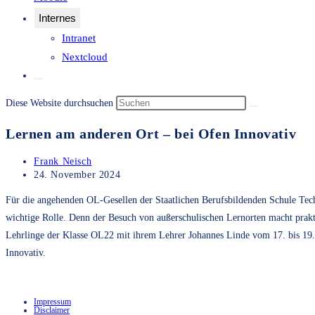
Internes
Intranet
Nextcloud
Website-
Suche
Diese Website durchsuchen
umschalten
Lernen am anderen Ort – bei Ofen Innovativ
Beitrags-
Frank Neisch
Autor:
Beitrag
24. November 2024
veröffentlicht:
Für die angehenden OL-Gesellen der Staatlichen Berufsbildenden Schule Tec
wichtige Rolle. Denn der Besuch von außerschulischen Lernorten macht prakt
Lehrlinge der Klasse OL22 mit ihrem Lehrer Johannes Linde vom 17. bis 1
Innovativ.
Impressum
Disclaimer