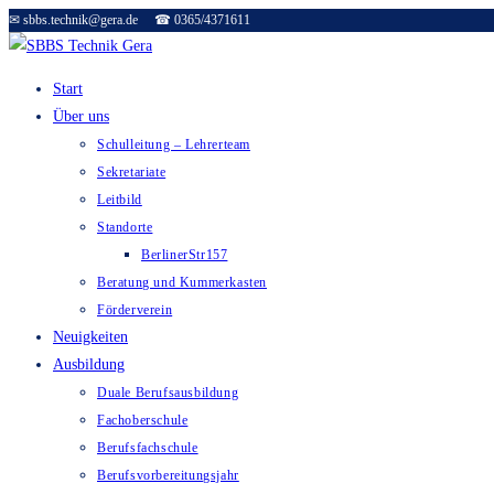
✉ sbbs.technik@gera.de ☎ 0365/4371611
Zum
Inhalt
springen
Start
Über uns
Schulleitung – Lehrerteam
Sekretariate
Leitbild
Standorte
BerlinerStr157
Beratung und Kummerkasten
Förderverein
Neuigkeiten
Ausbildung
Duale Berufsausbildung
Fachoberschule
Berufsfachschule
Berufsvorbereitungsjahr