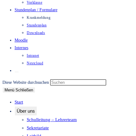
Vorklasse
Stundenplan / Formulare
Krankmeldung
Stundenplan
Downloads
Moodle
Internes
Intranet
Nextcloud
Website-
Suche
Press
Diese Website durchsuchen
umschalten
Escape
Menü
Schließen
to
Start
close
Über uns
the
Schulleitung – Lehrerteam
search
Sekretariate
panel.