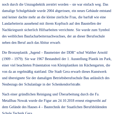
noch durch die Umzugshektik zerstört worden – sie war einfach weg. Das
damalige Schulgebäude wurde 2004 abgerissen, ein neues Gebäude entstand
und keiner dachte mehr an die kleine zierliche Frau, die barfuß wie eine
Landarbeiterin aussehend mit ihrem Kopftuch auf den Baustellen der
Nachkriegszeit sicherlich Hilfsarbeiten verrichtete. Sie wurde zum Symbol
des weiblichen Baufacharbeiternachwuchses, der an dieser Berufsschule
neben den Beruf auch das Abitur erwarb.
Die Bronzeplastik „Jugend – Baumeister der DDR“ schuf Walther Arnold
(1909 – 1979). Sie war 1967 Bestandteil der 1. Ausstellung Plastik im Park,
einer viel beachteten Präsentation von Kleinplastiken im Küchengarten, die
von da an regelmäßig stattfand. Die Stadt Gera erwarb dieses Kunstwerk
und übereignete Sie der damaligen Betriebsberufsschule Bau anlässlich des
Neubezugs der Schulanlage in der Schenkendorfstraße.
Nach einer gründlichen Reinigung und Überarbeitung durch die Fa.
Metallbau Nowak wurde die Figur am 24.10.2018 erneut eingeweiht auf
dem Gelände des Hauses 4 – Bautechnik der Staatlichen Berufsbildenden
Schule Technik Gera.