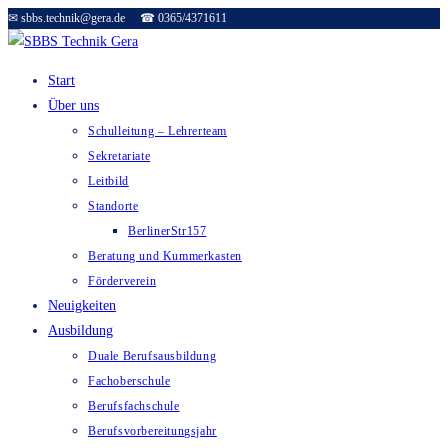
✉ sbbs.technik@gera.de ☎ 0365/4371611
Zum
Inhalt
springen
Start
Über uns
Schulleitung – Lehrerteam
Sekretariate
Leitbild
Standorte
BerlinerStr157
Beratung und Kummerkasten
Förderverein
Neuigkeiten
Ausbildung
Duale Berufsausbildung
Fachoberschule
Berufsfachschule
Berufsvorbereitungsjahr