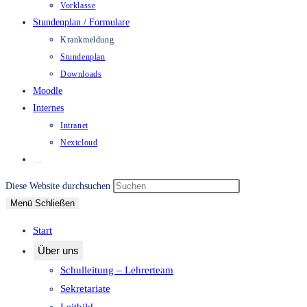
Vorklasse
Stundenplan / Formulare
Krankmeldung
Stundenplan
Downloads
Moodle
Internes
Intranet
Nextcloud
Website-
Suche
Press
Diese Website durchsuchen
umschalten
Escape
Menü
Schließen
to
Start
close
Über uns
the
Schulleitung – Lehrerteam
search
Sekretariate
panel.