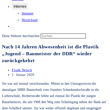
Internes
Intranet
Nextcloud
Website-
Suche
Diese Website durchsuchen
umschalten
Nach 14 Jahren Abwesenheit ist die Plastik
„Jugend – Baumeister der DDR“ wieder
zurückgekehrt
Beitrags-
Frank Neisch
Autor:
Beitrag
1. Januar 2020
veröffentlicht:
Sie war auf einmal verschwunden. Mitten in den Umzugswirren der
damaligen SBBS Bautechnik vom Standort Schenkendorfstraße in die
Lutherschule, Richterstraße fehlte auf einmal die Plastik der jungen
Bauarbeiterin, die seit 1968 den Weg zum Schuleigang neben der Bank auf
dem Schulhof säumte. Sie war weder offiziell abgebaut und eingelagert